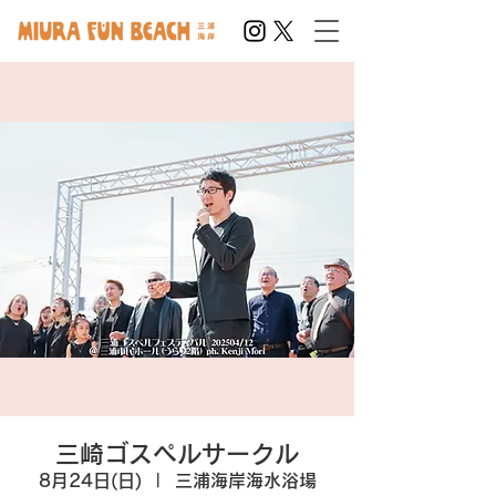
三崎ゴスペルサークル
8月24日(日)
  |  
三浦海岸海水浴場