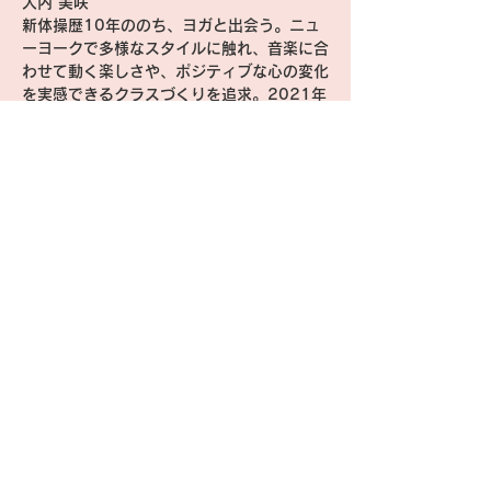
大内 美咲
新体操歴10年ののち、ヨガと出会う。ニュ
ーヨークで多様なスタイルに触れ、音楽に合
わせて動く楽しさや、ポジティブな心の変化
を実感できるクラスづくりを追求。2021年
にはBESJマットピラティストレーナーを取
得し、呼吸法やインナーマッスル強化を取り
入れた独自プログラムを考案。現在はヨガ・
ピラティスインストラクター、パーソナルト
レーナー、モデルとして幅広く活動中。
Instagram 
@misakiouch
担当日：7/20, 8/24
TOP