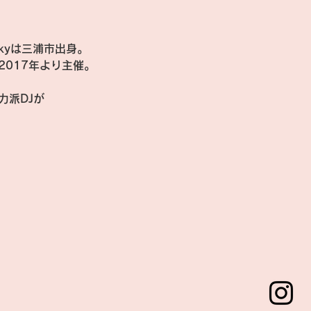
kyは三浦市出身。
2017年より主催。
力派DJが