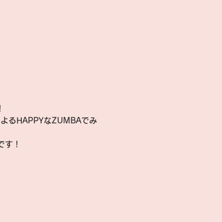
！
定です！