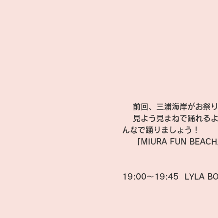
 　前回、三浦海岸がお祭り
 　見よう見まねで踊れるようにアレンジしてくれる、インストラクター・大滝由美子氏によるHAPPYなZUMBAでみ
んなで踊りましょう！
 　「MIURA FUN B
19:00～19:45  
LYLA B