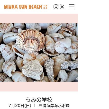
うみの学校
7月20日(日)
  |  
三浦海岸海水浴場